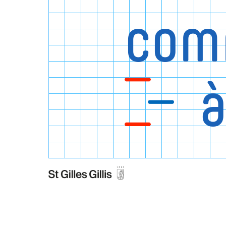
com
à