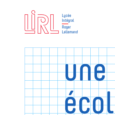
Lycée
Intégral
Roger
Lallemand
une
éco