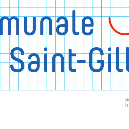
munale
 Saint-Gil
Le
la