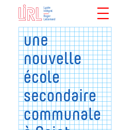
Lycée
Intégral
Roger
Lallemand
une
nouvelle
école
secondaire
communale