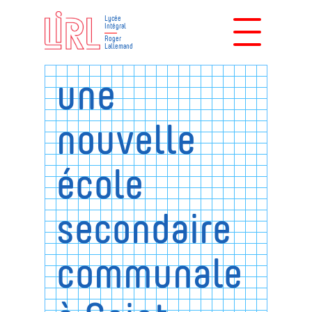
Lycée
Intégral
Roger
Lallemand
une
nouvelle
école
secondaire
communale