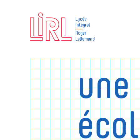
Lycée
Intégral
Roger
Lallemand
une
éco