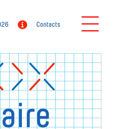
026
Contacts
aire