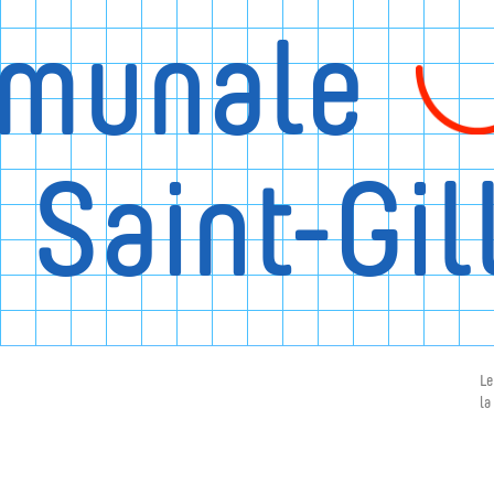
munale
 Saint-Gil
Le
la