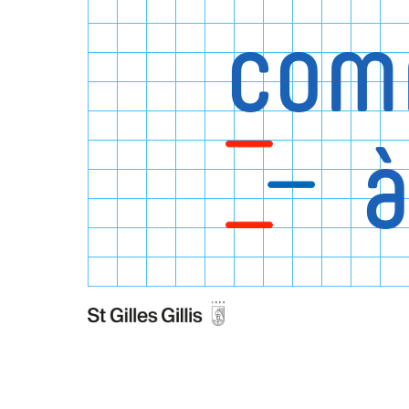
com
à