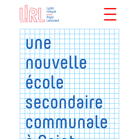
Lycée
Intégral
Roger
Lallemand
une
nouvelle
école
secondaire
communale