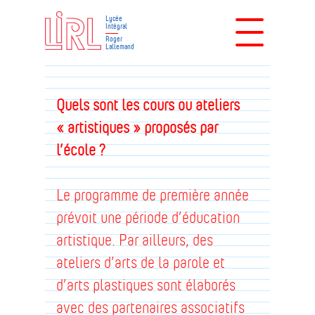
Lycée
Intégral
Roger
Lallemand
Quels sont les cours ou ateliers
« artistiques » proposés par
l’école ?
Le programme de première année
prévoit une période d’éducation
artistique. Par ailleurs, des
ateliers d’arts de la parole et
d’arts plastiques sont élaborés
avec des partenaires associatifs