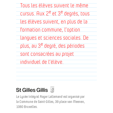
Tous les élèves suivent le même
e
e
cursus. Aux 2
et 3
degrés, tous
les élèves suivent, en plus de la
formation commune, l’option
langues et sciences sociales. De
e
plus, au 3
degré, des périodes
sont consacrées au projet
individuel de l’élève.
Le Lycée Intégral Roger Lallemand est organisé par
la Commune de Saint-Gilles, 39 place van Meenen,
1060 Bruxelles.