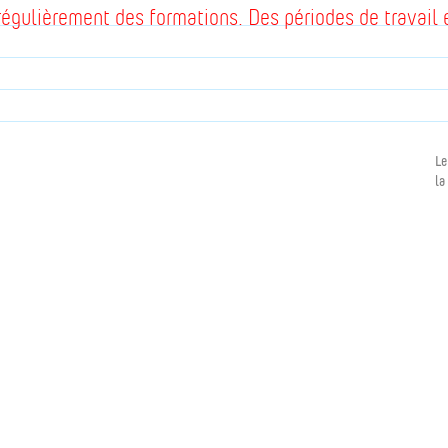
nt régulièrement des formations. Des périodes de travai
Le
la