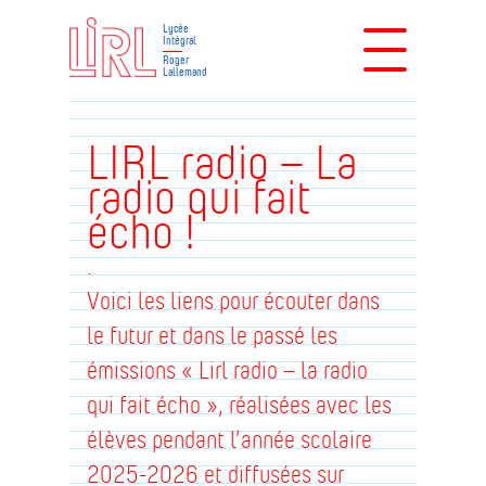
Lycée
Intégral
Roger
Lallemand
LIRL radio – La
radio qui fait
écho !
.
Voici les liens pour écouter dans
le futur et dans le passé les
émissions « Lirl radio – la radio
qui fait écho »,
réalisées avec les
élèves pendant l’année scolaire
2025-2026 et diffusées sur