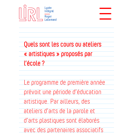
Lycée
Intégral
Roger
Lallemand
Quels sont les cours ou ateliers
« artistiques » proposés par
l’école ?
Le programme de première année
prévoit une période d’éducation
artistique. Par ailleurs, des
ateliers d’arts de la parole et
d’arts plastiques sont élaborés
avec des partenaires associatifs