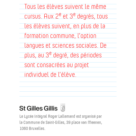
Tous les élèves suivent le même
e
e
cursus. Aux 2
et 3
degrés, tous
les élèves suivent, en plus de la
formation commune, l’option
langues et sciences sociales. De
e
plus, au 3
degré, des périodes
sont consacrées au projet
individuel de l’élève.
Le Lycée Intégral Roger Lallemand est organisé par
la Commune de Saint-Gilles, 39 place van Meenen,
1060 Bruxelles.