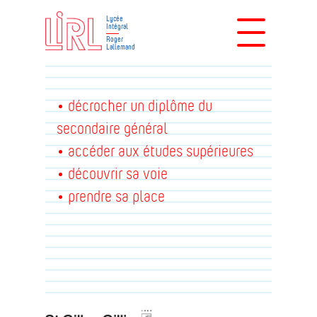
Lycée
Intégral
Roger
Lallemand
• décrocher un diplôme du
secondaire général
• accéder aux études supérieures
• découvrir sa voie
• prendre sa place