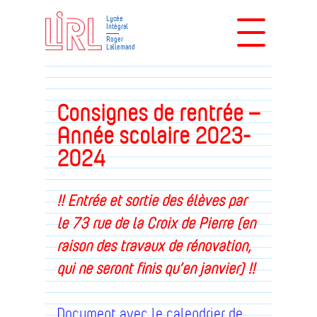
Lycée
Intégral
Roger
Lallemand
Consignes de rentrée –
Année scolaire 2023-
2024
!! Entrée et sortie des élèves par
le 73 rue de la Croix de Pierre (en
raison des travaux de rénovation,
qui ne seront finis qu’en janvier) !!
Document avec le calendrier de